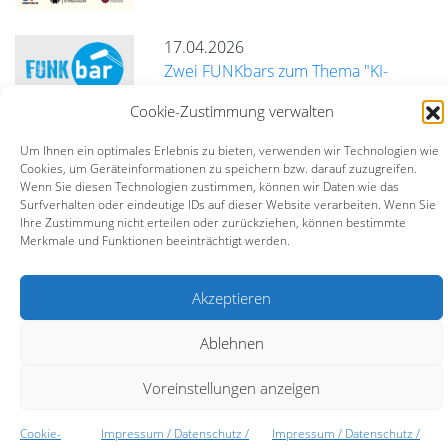
17.04.2026
Zwei FUNKbars zum Thema "KI-
Richtlinien für Freie Radios"
Cookie-Zustimmung verwalten
mehr
Um Ihnen ein optimales Erlebnis zu bieten, verwenden wir Technologien wie
Cookies, um Geräteinformationen zu speichern bzw. darauf zuzugreifen.
Wenn Sie diesen Technologien zustimmen, können wir Daten wie das
Surfverhalten oder eindeutige IDs auf dieser Website verarbeiten. Wenn Sie
Ihre Zustimmung nicht erteilen oder zurückziehen, können bestimmte
Bildungszentrum BürgerMedien e.V. (BZBM)
Merkmale und Funktionen beeinträchtigt werden.
Turmstraße 10 | 67059 Ludwigshafen |
info@bz-bm.de
Akzeptieren
Impressum
Datenschutz
Kontakt
Ablehnen
Voreinstellungen anzeigen
Cookie-
Impressum / Datenschutz /
Impressum / Datenschutz /