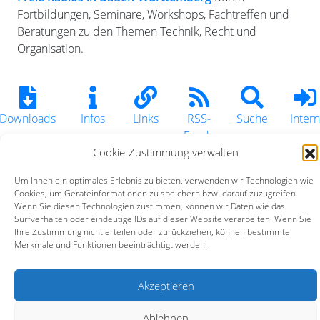
Fortbildungen, Seminare, Workshops, Fachtreffen und
Beratungen zu den Themen Technik, Recht und
Organisation.
Downloads
Infos
Links
RSS-
Suche
Intern
Feeds
Cookie-Zustimmung verwalten
Um Ihnen ein optimales Erlebnis zu bieten, verwenden wir Technologien wie
Cookies, um Geräteinformationen zu speichern bzw. darauf zuzugreifen.
Bildungszentrum BürgerMedien e.V. (BZBM)
Wenn Sie diesen Technologien zustimmen, können wir Daten wie das
Turmstraße 10 | 67059 Ludwigshafen |
info@bz-bm.de
Surfverhalten oder eindeutige IDs auf dieser Website verarbeiten. Wenn Sie
Ihre Zustimmung nicht erteilen oder zurückziehen, können bestimmte
Merkmale und Funktionen beeinträchtigt werden.
Impressum
Datenschutz
Kontakt
Akzeptieren
Ablehnen