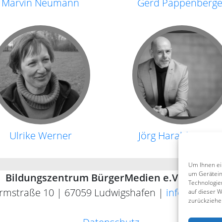
Marvin Neumann
Gerd Pappenberge
Ulrike Werner
Jörg Harald Werro
Um Ihnen ei
um Gerätein
Bildungszentrum BürgerMedien e.V. (BZBM)
Technologie
rmstraße 10 | 67059 Ludwigshafen |
info@bz-bm
auf dieser W
zurückziehe