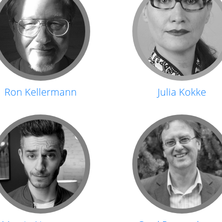
Ron Kellermann
Julia Kokke