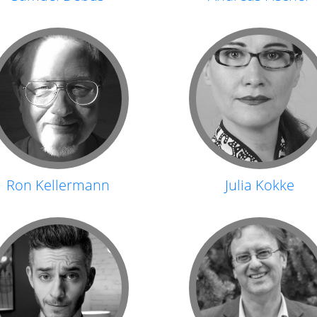
Ron Kellermann
Julia Kokke