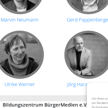
Marvin Neumann
Gerd Pappenberge
Ulrike Werner
Jörg Harald Werro
Um Ihnen ei
um Gerätein
Bildungszentrum BürgerMedien e.V. (BZBM)
Technologie