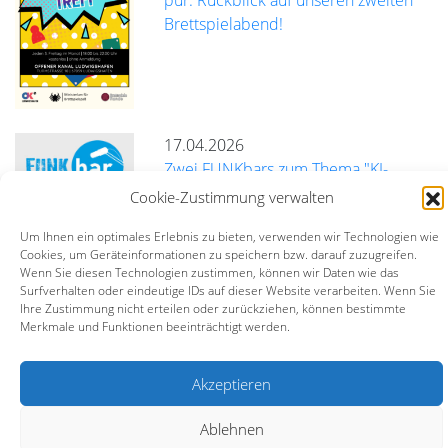
pur: Rückblick auf unseren zweiten
Brettspielabend!
17.04.2026
Zwei FUNKbars zum Thema "KI-
Richtlinien für Freie Radios"
Cookie-Zustimmung verwalten
Um Ihnen ein optimales Erlebnis zu bieten, verwenden wir Technologien wie
mehr
Cookies, um Geräteinformationen zu speichern bzw. darauf zuzugreifen.
Wenn Sie diesen Technologien zustimmen, können wir Daten wie das
Surfverhalten oder eindeutige IDs auf dieser Website verarbeiten. Wenn Sie
Ihre Zustimmung nicht erteilen oder zurückziehen, können bestimmte
Bildungszentrum BürgerMedien e.V. (BZBM)
Merkmale und Funktionen beeinträchtigt werden.
Turmstraße 10 | 67059 Ludwigshafen |
info@bz-bm.de
Akzeptieren
Impressum
Datenschutz
Kontakt
Ablehnen