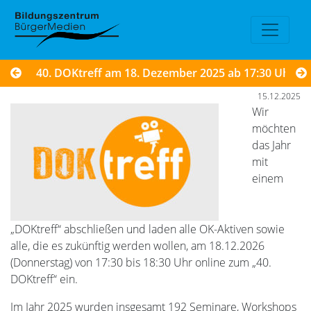
40. DOKtreff am 18. Dezember 2025 ab 17:30 Uhr
15.12.2025
Wir
möchten
das Jahr
mit
einem
„DOKtreff“ abschließen und laden alle OK-Aktiven sowie
alle, die es zukünftig werden wollen, am 18.12.2026
(Donnerstag) von 17:30 bis 18:30 Uhr online zum „40.
DOKtreff“ ein.
Im Jahr 2025 wurden insgesamt 192 Seminare, Workshops