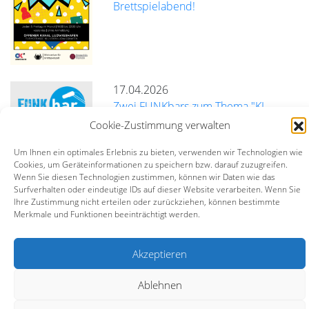
Brettspielabend!
17.04.2026
Zwei FUNKbars zum Thema "KI-
Richtlinien für Freie Radios"
Cookie-Zustimmung verwalten
Um Ihnen ein optimales Erlebnis zu bieten, verwenden wir Technologien wie
mehr
Cookies, um Geräteinformationen zu speichern bzw. darauf zuzugreifen.
Wenn Sie diesen Technologien zustimmen, können wir Daten wie das
Surfverhalten oder eindeutige IDs auf dieser Website verarbeiten. Wenn Sie
Ihre Zustimmung nicht erteilen oder zurückziehen, können bestimmte
Bildungszentrum BürgerMedien e.V. (BZBM)
Merkmale und Funktionen beeinträchtigt werden.
Turmstraße 10 | 67059 Ludwigshafen |
info@bz-bm.de
Akzeptieren
Impressum
Datenschutz
Kontakt
Ablehnen