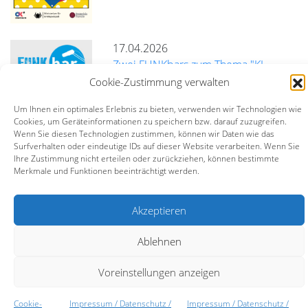
17.04.2026
Zwei FUNKbars zum Thema "KI-
Richtlinien für Freie Radios"
Cookie-Zustimmung verwalten
Um Ihnen ein optimales Erlebnis zu bieten, verwenden wir Technologien wie
mehr
Cookies, um Geräteinformationen zu speichern bzw. darauf zuzugreifen.
Wenn Sie diesen Technologien zustimmen, können wir Daten wie das
Surfverhalten oder eindeutige IDs auf dieser Website verarbeiten. Wenn Sie
Ihre Zustimmung nicht erteilen oder zurückziehen, können bestimmte
Bildungszentrum BürgerMedien e.V. (BZBM)
Merkmale und Funktionen beeinträchtigt werden.
Turmstraße 10 | 67059 Ludwigshafen |
info@bz-bm.de
Akzeptieren
Impressum
Datenschutz
Kontakt
Ablehnen
Voreinstellungen anzeigen
Cookie-
Impressum / Datenschutz /
Impressum / Datenschutz /