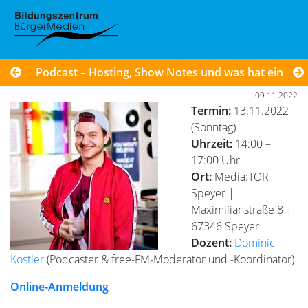
Podcast – Hosting, Show Notes und was hat ein Anke
09.11.2022
Termin:
13.11.2022
(Sonntag)
Uhrzeit:
14:00 –
17:00 Uhr
Ort:
Media:TOR
Speyer |
Maximilianstraße 8 |
67346 Speyer
Dozent:
Dominic
Köstler
(Podcaster & free-FM-Moderator und -Koordinator)
Online-Anmeldung