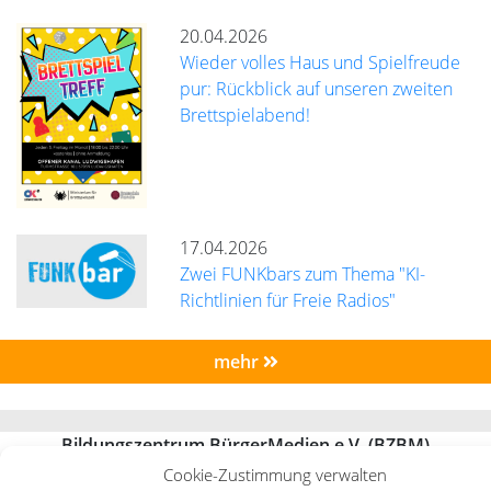
20.04.2026
Wieder volles Haus und Spielfreude
pur: Rückblick auf unseren zweiten
Brettspielabend!
17.04.2026
Zwei FUNKbars zum Thema "KI-
Richtlinien für Freie Radios"
mehr
Bildungszentrum BürgerMedien e.V. (BZBM)
Turmstraße 10 | 67059 Ludwigshafen |
info@bz-bm.de
Cookie-Zustimmung verwalten