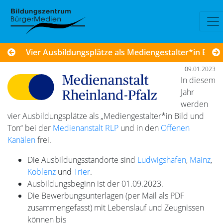
Vier Ausbildungsplätze als Mediengestalter*in Bild
09.01.2023
In diesem
Jahr
werden
vier Ausbildungsplätze als „Mediengestalter*in Bild und
Ton“ bei der
Medienanstalt RLP
und in den
Offenen
Kanälen
frei.
Die Ausbildungsstandorte sind
Ludwigshafen
,
Mainz
,
Koblenz
und
Trier
.
Ausbildungsbeginn ist der 01.09.2023.
Die Bewerbungsunterlagen (per Mail als PDF
zusammengefasst) mit Lebenslauf und Zeugnissen
können bis