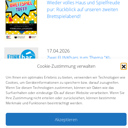
Wieder volles Haus und Spielfreude
pur: Rückblick auf unseren zweiten
Brettspielabend!
17.04.2026
Zwei FUNKbars zum Thema "KI-
Richtlinien für Freie Radios"
Cookie-Zustimmung verwalten
Um Ihnen ein optimales Erlebnis zu bieten, verwenden wir Technologien wie
mehr
Cookies, um Geräteinformationen zu speichern bzw. darauf zuzugreifen.
Wenn Sie diesen Technologien zustimmen, können wir Daten wie das
Surfverhalten oder eindeutige IDs auf dieser Website verarbeiten. Wenn Sie
Ihre Zustimmung nicht erteilen oder zurückziehen, können bestimmte
Bildungszentrum BürgerMedien e.V. (BZBM)
Merkmale und Funktionen beeinträchtigt werden.
Turmstraße 10 | 67059 Ludwigshafen |
info@bz-bm.de
Akzeptieren
Impressum
Datenschutz
Kontakt