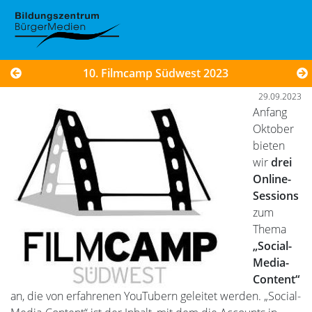
10. Filmcamp Südwest 2023
29.09.2023
Anfang
Oktober
bieten
wir
drei
Online-
Sessions
zum
Thema
„Social-
Media-
Content“
an, die von erfahrenen YouTubern geleitet werden. „Social-