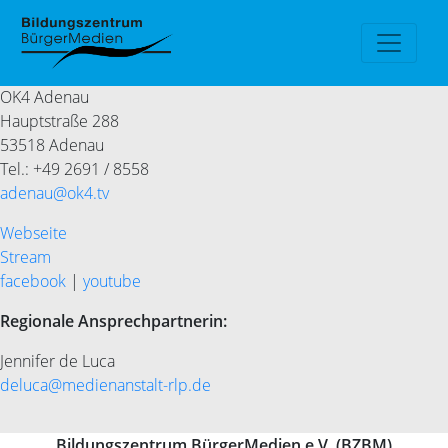
OK4 Adenau
Hauptstraße 288
53518 Adenau
Tel.: +49 2691 / 8558
adenau@ok4.tv
Webseite
Stream
facebook
|
youtube
Regionale Ansprechpartnerin:
Jennifer de Luca
deluca@medienanstalt-rlp.de
Bildungszentrum BürgerMedien e.V. (BZBM)