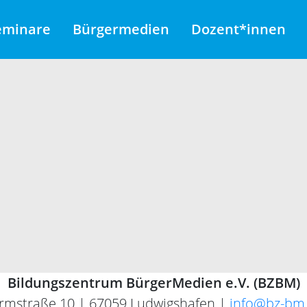
eminare
Bürgermedien
Dozent*innen
Bildungszentrum BürgerMedien e.V. (BZBM)
rmstraße 10 | 67059 Ludwigshafen |
info@bz-bm