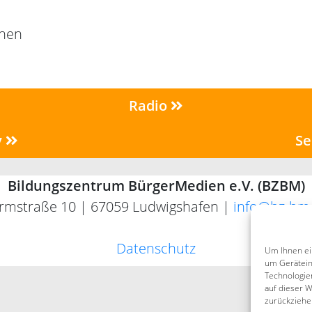
nnen
Radio
v
Se
Bildungszentrum BürgerMedien e.V. (BZBM)
rmstraße 10 | 67059 Ludwigshafen |
info@bz-bm
Datenschutz
Um Ihnen ei
um Gerätein
Technologie
auf dieser W
zurückziehe