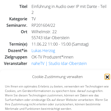
Titel
Einführung in Audio over IP mit Dante - Teil
2
Kategorie
TV
Seminarnr.
RP201604/22
Ort
Wilhelmstr. 22
55743 Idar-Oberstein
Termin(e)
11.06.22 11:00 - 15:00 (Samstag)
Dozent*in
Lukas Herzog
Zielgruppen
OK-TV Produzent*innen
Veranstalter
naheTV | Studio Idar-Oberstein
Cookie-Zustimmung verwalten
Das Seminar hat bereits stattgefunden
Um Ihnen ein optimales Erlebnis zu bieten, verwenden wir Technologien wie
Cookies, um Geräteinformationen zu speichern bzw. darauf zuzugreifen.
TV
Radio
alle
Wenn Sie diesen Technologien zustimmen, können wir Daten wie das
Surfverhalten oder eindeutige IDs auf dieser Website verarbeiten. Wenn Sie
Ihre Zustimmung nicht erteilen oder zurückziehen, können bestimmte
Seminar-Archiv
Seminar-Suche
Merkmale und Funktionen beeinträchtigt werden.