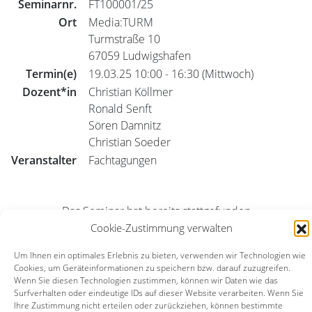
Seminarnr.
FT100001/25
Ort
Media:TURM
Turmstraße 10
67059 Ludwigshafen
Termin(e)
19.03.25 10:00 - 16:30 (Mittwoch)
Dozent*in
Christian Köllmer
Ronald Senft
Sören Damnitz
Christian Soeder
Veranstalter
Fachtagungen
Das Seminar hat bereits stattgefunden
Cookie-Zustimmung verwalten
TV
Radio
alle
Um Ihnen ein optimales Erlebnis zu bieten, verwenden wir Technologien wie
Cookies, um Geräteinformationen zu speichern bzw. darauf zuzugreifen.
Seminar-Archiv
Seminar-Suche
Wenn Sie diesen Technologien zustimmen, können wir Daten wie das
Surfverhalten oder eindeutige IDs auf dieser Website verarbeiten. Wenn Sie
Ihre Zustimmung nicht erteilen oder zurückziehen, können bestimmte