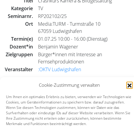
Titel
Crashkurs Kamera & Bildgestaltung
Kategorie
TV
Seminarnr.
RP202102/25
Ort
Media:TURM - Turmstraße 10
67059 Ludwigshafen
Termin(e)
01.07.25 10:00 - 16:00 (Dienstag)
Dozent*in
Benjamin Wagener
Zielgruppen
Bürger*innen mit Interesse an
Fernsehproduktionen
Veranstalter
:OKTV Ludwigshafen
Cookie-Zustimmung verwalten
Das Seminar hat bereits stattgefunden
Um Ihnen ein optimales Erlebnis zu bieten, verwenden wir Technologien wie
Cookies, um Geräteinformationen zu speichern bzw. darauf zuzugreifen.
TV
Radio
alle
Wenn Sie diesen Technologien zustimmen, können wir Daten wie das
Surfverhalten oder eindeutige IDs auf dieser Website verarbeiten. Wenn Sie
Ihre Zustimmung nicht erteilen oder zurückziehen, können bestimmte
Seminar-Archiv
Seminar-Suche
Merkmale und Funktionen beeinträchtigt werden.