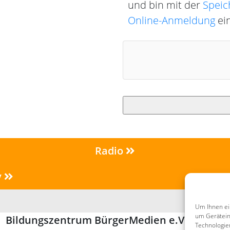
und bin mit der
Speic
Online-Anmeldung
ei
Radio
v
Se
Um Ihnen ei
um Gerätein
Bildungszentrum BürgerMedien e.V. (BZBM)
Technologie