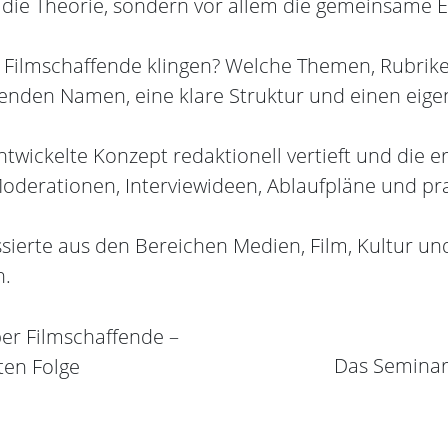
r die Theorie, sondern vor allem die gemeinsame 
r Filmschaffende klingen? Welche Themen, Rubri
enden Namen, eine klare Struktur und einen eigen
wickelte Konzept redaktionell vertieft und die 
Moderationen, Interviewideen, Ablaufpläne und p
ssierte aus den Bereichen Medien, Film, Kultur u
h.
er Filmschaffende –
Das Seminar 
ten Folge