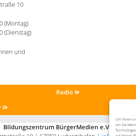
traße 10
30 (Montag)
0 (Dienstag)
innen und
Radio
v
Se
Um Ihnen ei
um Gerätein
Bildungszentrum BürgerMedien e.V. (BZBM)
Technologie
auf dieser W