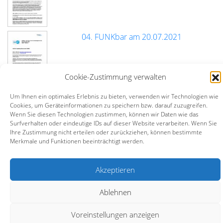
04. FUNKbar am 20.07.2021
Cookie-Zustimmung verwalten
Um Ihnen ein optimales Erlebnis zu bieten, verwenden wir Technologien wie
Cookies, um Geräteinformationen zu speichern bzw. darauf zuzugreifen.
Infos
Wenn Sie diesen Technologien zustimmen, können wir Daten wie das
DOKtreff – digitales OK-TV-Treffen
Surfverhalten oder eindeutige IDs auf dieser Website verarbeiten. Wenn Sie
Ihre Zustimmung nicht erteilen oder zurückziehen, können bestimmte
Merkmale und Funktionen beeinträchtigt werden.
Bildungszentrum BürgerMedien e.V. (BZBM)
Akzeptieren
Turmstraße 10 | 67059 Ludwigshafen |
info@bz-bm.de
Ablehnen
Impressum
Datenschutz
Kontakt
Voreinstellungen anzeigen